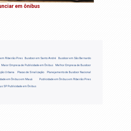
unciar em ônibus
Anúncio e
em Ribeirão Pires
Busdoor em Santo André
Busdoor em São Bernardo
Maior Empresa de Publicidade em Ônibus
Melhor Empresa de Busdoor
ação Urbana
Placas de Sinalização
Planejamento de Busdoor Nacional
idade em Ônibus em Mauá
Publicidade em Ônibus em Ribeirão Pires
bus SP
Publicidade em Ônibus