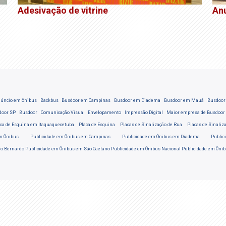
Adesivação de vitrine
An
úncio em ônibus
Backbus
Busdoor em Campinas
Busdoor em Diadema
Busdoor em Mauá
Busdoor 
door SP
Busdoor
Comunicação Visual
Envelopamento
Impressão Digital
Maior empresa de Busdoor
ca de Esquina em Itaquaquecetuba
Placa de Esquina
Placas de Sinalização de Rua
Placas de Sinaliz
m Ônibus
Publicidade em Ônibus em Campinas
Publicidade em Ônibus em Diadema
Public
ão Bernardo
Publicidade em Ônibus em São Caetano
Publicidade em Ônibus Nacional
Publicidade em Ôni