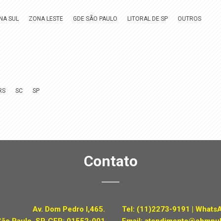
NA SUL
ZONA LESTE
GDE SÃO PAULO
LITORAL DE SP
OUTROS
RS
SC
SP
Contato
Av. Dom Pedro I,465.
Tel:
(11)2273-9191
| Whats