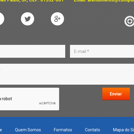
ão Paulo, SP, CEP: 01552-001
Email:
atendimento@cbmpub
e
Quem Somos
Formatos
Contato
Mapa do Si