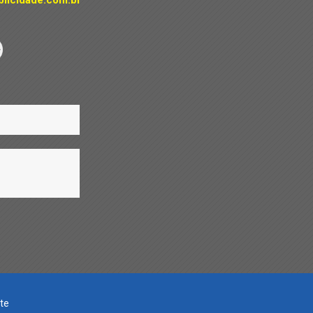
licidade.com.br
te