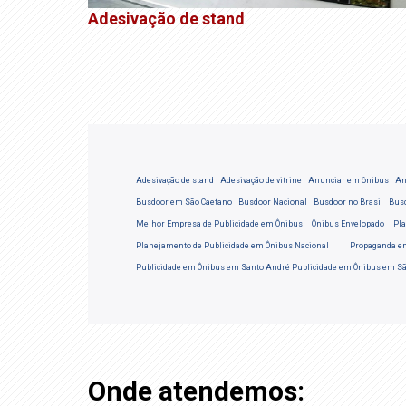
Adesivação de stand
Adesivação de stand
Adesivação de vitrine
Anunciar em ônibus
An
Busdoor em São Caetano
Busdoor Nacional
Busdoor no Brasil
Bus
Melhor Empresa de Publicidade em Ônibus
Ônibus Envelopado
Pla
Planejamento de Publicidade em Ônibus Nacional
Propaganda e
Publicidade em Ônibus em Santo André
Publicidade em Ônibus em S
Onde atendemos: