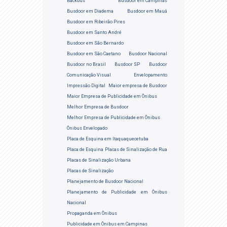
Backbus
Busdoor em Campinas
Busdoor em Diadema
Busdoor em Mauá
Busdoor em Ribeirão Pires
Busdoor em Santo André
Busdoor em São Bernardo
Busdoor em São Caetano
Busdoor Nacional
Busdoor no Brasil
Busdoor SP
Busdoor
Comunicação Visual
Envelopamento
Impressão Digital
Maior empresa de Busdoor
Maior Empresa de Publicidade em Ônibus
Melhor Empresa de Busdoor
Melhor Empresa de Publicidade em Ônibus
Ônibus Envelopado
Placa de Esquina em Itaquaquecetuba
Placa de Esquina
Placas de Sinalização de Rua
Placas de Sinalização Urbana
Placas de Sinalização
Planejamento de Busdoor Nacional
Planejamento de Publicidade em Ônibus
Nacional
Propaganda em Ônibus
Publicidade em Ônibus em Campinas